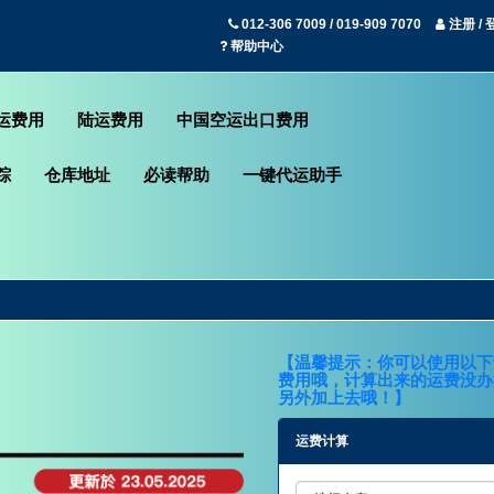
012-306 7009 / 019-909 7070
注册 / 
帮助中心
运费用
陆运费用
中国空运出口费用
踪
仓库地址
必读帮助
一键代运助手
【温馨提示：你可以使用以下
费用哦，计算出来的运费没办法
另外加上去哦！】
运费计算