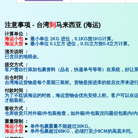
注意事项 - 台湾
到
马来西亚 (海运)
计算单位 ：
海运小包
►
最小单位 1KG 进位，0.1KG按1KG计算。
海运大货
►
最小单位 0.1立方 进位，0.31立方按0.4立方计算。
清关说明 ：
已含目的地税金。
提交方式 ：
客户需自行添加包裹资料（品名，快递单号等等）在系统，好让
出仓时间 ：
台湾海运货物是每个星期三装柜。货物是按进库的前后次序来进
付款时间 ：
为了不耽误海运的时效，海运货物会优先安排上柜。客户可以在
才能装柜。
签收方式 ：
仓库收货只对外箱/外包装检查，如外箱/外包装没问题但包装内/
重量限制 ：
海运小包
►
单件包裹重量不能超过30KG。
海运大货
►
单件包裹超过68KG，必须打至少9CM的高底木托。