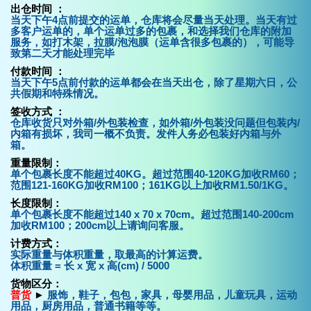
出仓时间 ：
当天下午4点前提交的运单，仓库将会尽量当天处理。当天有过
多客户运单的，单个运单过多的包裹，和选择我们仓库的附加
服务，如打木架，拉膜/泡泡膜（运单含很多包裹的），可能导
致第二天才能处理完毕
付款时间 ：
当天下午5点前付款的运单都会在当天出仓，除了星期六日，公
共假期和特殊情况。
签收方式 ：
仓库收货只对外箱/外包装检查，如外箱/外包装没问题但包装内/
内箱有损坏，我司一概不负责。发件人务必包装好内箱与外
箱。
重量限制：
单个包裹长度不能超过40KG。超过范围40-120KG加收RM60；
范围121-160KG加收RM100；161KG以上加收RM1.50/1KG。
长度限制：
单个包裹长度不能超过140 x 70 x 70cm。超过范围140-200cm
加收RM100；200cm以上请询问客服。
计费方式：
实际重量与体积重量，取最高的计算运费。
体积重量 = 长 x 宽 x 高(cm) / 5000
货物区分：
普货
►
服饰，鞋子，包包，家具，母婴用品，儿童玩具，运动
用品，厨房用品，普通书籍等等。