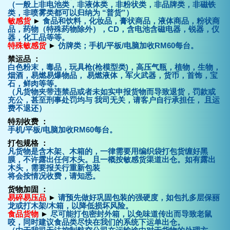
（一般上非电池类，非液体类，非粉状类，非品牌类，非磁铁
类，非喷雾类都可以归纳为 “普货”）
敏感货
►
食品和饮料，化妆品，膏状商品，液体商品，粉状商
品，药物（特殊药物除外），CD，含电池含磁电器，锐器，仪
器，化工品等等。
特殊敏感货
►
仿牌类；手机/平板/电脑加收RM60每台。
禁运品
：
白色粉末，毒品，玩具枪(枪模型类)，高压气瓶，植物，生物，
烟酒，易燃易爆物品， 易燃液体，军火武器，货币，首饰，宝
石，鲜肉等等。
（
凡货物夹带违禁品或者未如实申报货物而导致退货，罚款或
充公，甚至刑事处罚均与 我司无关，请客户自行承担任， 且运
费不退还
）
特别收费 ：
手机/平板/电脑加收RM60每台。
打包规格 ：
凡货物是含木架、木箱的，一律需要用编织袋打包货缠好黑
膜，不许露出任何木头。且一概按敏感货渠道出仓。如有露出
木头，需要报关行重新包装
将会按情况收费，请知悉。
货物加固 ：
易碎易压品
►
请预先做好巩固包装的强硬度，如包扎多层保丽
龙或打木架/木箱，以降低损坏风险。
食品货物
►
尽可能打包密封外箱，以免味道传出而导致老鼠
咬，同时建议食品类尽快在我们的系统下运单出仓。