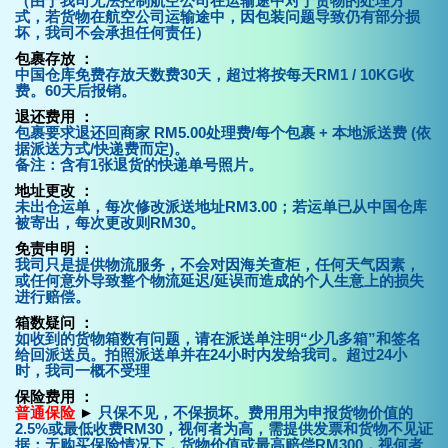
（由于我司无法控制航空公司在运输途中对于货物的处理方
式，若货物在航空公司运输途中，因包装问题导致仍有部分损
坏，我司不会承担任何责任）
包裹存放 ：
中国仓库免费存放天数费30天，超过将按每天RM1 / 10KG收
费。60天后报销。
退还费用 ：
包裹要求退还回商家 RM5.00处理费/每个包裹 + 本地派送费 (依
据派送方式/快递费而定)。
备注：含有1张退货的快递单号照片。
地址更改 ：
未出仓运单，每次修改派送地址RM3.00；若运单已从中国仓库
被寄出，每次更改则RM30。
免责申明 ：
我司只是提供物流服务，不会对因海关查柜，任何天气因素，
或任何意外导致整个物流延迟/延误而造成的个人生意上的损失
进行赔偿。
箱数疑问 ：
如收到的货物箱数有问题，请在派送单注明“少几多箱”和签名
给回派送员。拍照派送单并在24小时内发给我司。超过24小
时，我司一概不受理
保险费用 ：
普通保险
►
只保不见，不保损坏。费用用为申报货物价值的
2.5%或最低收费RM30，视何者为高，需提供发票和货物不见证
据；无购买保险情况下，货物价值或最高赔偿RM300，视何者