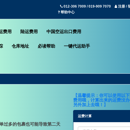
012-306 7009 / 019-909 7070
注册 / 
帮助中心
运费用
陆运费用
中国空运出口费用
踪
仓库地址
必读帮助
一键代运助手
【温馨提示：你可以使用以下
费用哦，计算出来的运费没办法
另外加上去哦！】
运费计算
运单过多的包裹也可能导致第二天