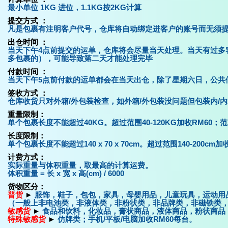
最小单位 1KG 进位，1.1KG按2KG计算
提交方式 ：
凡是包裹有注明客户代号，仓库将自动绑定进客户的账号而无须
出仓时间 ：
当天下午4点前提交的运单，仓库将会尽量当天处理。当天有过多
多包裹的），可能导致第二天才能处理完毕
付款时间 ：
当天下午5点前付款的运单都会在当天出仓，除了星期六日，公共
签收方式 ：
仓库收货只对外箱/外包装检查，如外箱/外包装没问题但包装内/
重量限制：
单个包裹长度不能超过40KG。超过范围40-120KG加收RM60；范围12
长度限制：
单个包裹长度不能超过140 x 70 x 70cm。超过范围140-200cm
计费方式：
实际重量与体积重量，取最高的计算运费。
体积重量 = 长 x 宽 x 高(cm) / 6000
货物区分：
普货
►
服饰，鞋子，包包，家具，母婴用品，儿童玩具，运动用
（一般上非电池类，非液体类，非粉状类，非品牌类，非磁铁类，
敏感货
►
食品和饮料，化妆品，膏状商品，液体商品，粉状商品
特殊敏感货
►
仿牌类；手机/平板/电脑加收RM60每台。