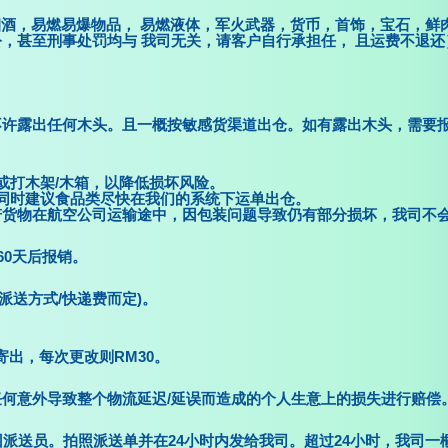
烟酒，易燃易爆物品， 易燃液体，军火武器，货币，首饰，宝石，鲜
，甚至刑事处罚均与 我司无关，请客户自行承担任， 且运费不退还
不许露出任何木头。且一概按敏感货渠道出仓。如有露出木头，需要
或打木架/木箱，以降低损坏风险。
同时建议食品类尽快在我们的系统下运单出仓。
若货物在航空公司运输途中，因包装问题导致仍有部分损坏，我司不
60天后报销。
据派送方式/快递费而定)。
寄出，每次更改则RM30。
何意外导致整个物流延迟/延误而造成的个人生意上的损失进行赔偿
派送员。拍照派送单并在24小时内发给我司。超过24小时，我司一