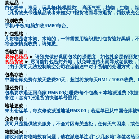
禁运品
：
白色粉末，毒品，玩具枪(枪模型类)，高压气瓶，植物，生物， 
（
凡货物夹带违禁品或者未如实申报货物而导致退货，罚款或充公
特别收费 ：
手机/平板/电脑加收RM60每台。
打包规格 ：
凡货物是含木架、木箱的，一律需要用编织袋打包货缠好黑膜，
将会按情况收费，请知悉。
货物加固 ：
易碎易压品
►
请预先做好巩固包装的强硬度，如包扎多层保丽龙
食品货物
►
尽可能打包密封外箱，以免味道传出而导致老鼠咬，
（由于我司无法控制航空公司在运输途中对于货物的处理方式，
包裹存放 ：
中国仓库免费存放天数费30天，超过将按每天RM1 / 10KG收费。
退还费用 ：
包裹要求退还回商家 RM5.00处理费/每个包裹 + 本地派送费 (依
备注：含有1张退货的快递单号照片。
地址更改 ：
未出仓运单，每次修改派送地址RM3.00；若运单已从中国仓库被
免责申明 ：
我司只是提供物流服务，不会对因海关查柜，任何天气因素，或任
箱数疑问 ：
如收到的货物箱数有问题，请在派送单注明“少几多箱”和签名给回