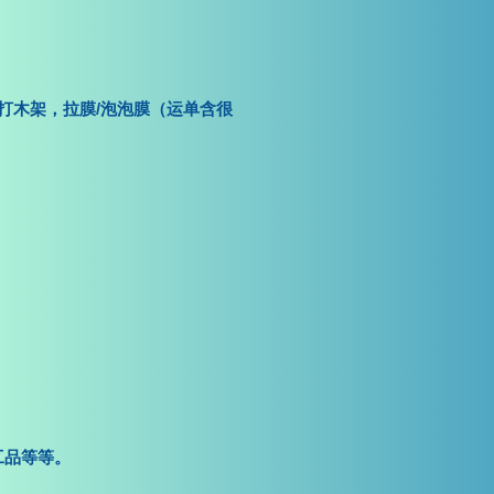
打木架，拉膜/泡泡膜（运单含很
工品等等。