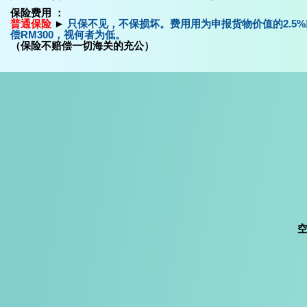
保险费用 ：
普通保险
►
只保不见，不保损坏。费用用为申报货物价值的2.5
偿RM300，视何者为低。
（保险不赔偿一切海关的充公）