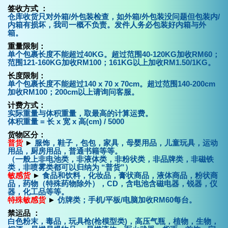
签收方式 ：
仓库收货只对外箱/外包装检查，如外箱/外包装没问题但包装内/
内箱有损坏，我司一概不负责。发件人务必包装好内箱与外
箱。
重量限制：
单个包裹长度不能超过40KG。超过范围40-120KG加收RM60；
范围121-160KG加收RM100；161KG以上加收RM1.50/1KG。
长度限制：
单个包裹长度不能超过140 x 70 x 70cm。超过范围140-200cm
加收RM100；200cm以上请询问客服。
计费方式：
实际重量与体积重量，取最高的计算运费。
体积重量 = 长 x 宽 x 高(cm) / 5000
货物区分：
普货
►
服饰，鞋子，包包，家具，母婴用品，儿童玩具，运动
用品，厨房用品，普通书籍等等。
（一般上非电池类，非液体类，非粉状类，非品牌类，非磁铁
类，非喷雾类都可以归纳为 “普货”）
敏感货
►
食品和饮料，化妆品，膏状商品，液体商品，粉状商
品，药物（特殊药物除外），CD，含电池含磁电器，锐器，仪
器，化工品等等。
特殊敏感货
►
仿牌类；手机/平板/电脑加收RM60每台。
禁运品
：
白色粉末，毒品，玩具枪(枪模型类)，高压气瓶，植物，生物，