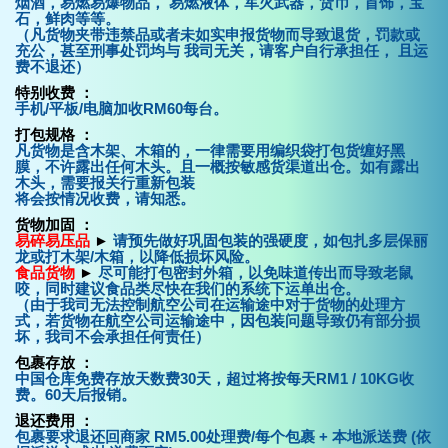
烟酒，易燃易爆物品， 易燃液体，军火武器，货币，首饰，宝
石，鲜肉等等。
（
凡货物夹带违禁品或者未如实申报货物而导致退货，罚款或
充公，甚至刑事处罚均与 我司无关，请客户自行承担任， 且运
费不退还
）
特别收费 ：
手机/平板/电脑加收RM60每台。
打包规格 ：
凡货物是含木架、木箱的，一律需要用编织袋打包货缠好黑
膜，不许露出任何木头。且一概按敏感货渠道出仓。如有露出
木头，需要报关行重新包装
将会按情况收费，请知悉。
货物加固 ：
易碎易压品
►
请预先做好巩固包装的强硬度，如包扎多层保丽
龙或打木架/木箱，以降低损坏风险。
食品货物
►
尽可能打包密封外箱，以免味道传出而导致老鼠
咬，同时建议食品类尽快在我们的系统下运单出仓。
（由于我司无法控制航空公司在运输途中对于货物的处理方
式，若货物在航空公司运输途中，因包装问题导致仍有部分损
坏，我司不会承担任何责任）
包裹存放 ：
中国仓库免费存放天数费30天，超过将按每天RM1 / 10KG收
费。60天后报销。
退还费用 ：
包裹要求退还回商家 RM5.00处理费/每个包裹 + 本地派送费 (依