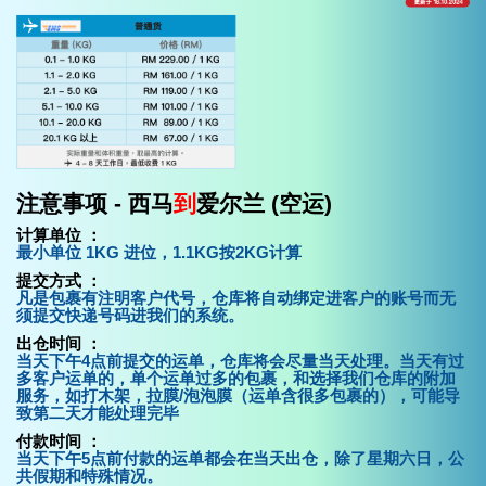
注意事项 - 西马
到
爱尔兰 (空运)
计算单位 ：
最小单位 1KG 进位，1.1KG按2KG计算
提交方式 ：
凡是包裹有注明客户代号，仓库将自动绑定进客户的账号而无
须提交快递号码进我们的系统。
出仓时间 ：
当天下午4点前提交的运单，仓库将会尽量当天处理。当天有过
多客户运单的，单个运单过多的包裹，和选择我们仓库的附加
服务，如打木架，拉膜/泡泡膜（运单含很多包裹的），可能导
致第二天才能处理完毕
付款时间 ：
当天下午5点前付款的运单都会在当天出仓，除了星期六日，公
共假期和特殊情况。