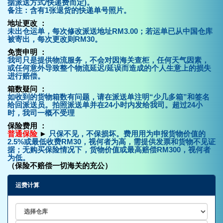
据派送方式/快递费而定)。
备注：含有1张退货的快递单号照片。
地址更改 ：
未出仓运单，每次修改派送地址RM3.00；若运单已从中国仓库
被寄出，每次更改则RM30。
免责申明 ：
我司只是提供物流服务，不会对因海关查柜，任何天气因素，
或任何意外导致整个物流延迟/延误而造成的个人生意上的损失
进行赔偿。
箱数疑问 ：
如收到的货物箱数有问题，请在派送单注明“少几多箱”和签名
给回派送员。拍照派送单并在24小时内发给我司。超过24小
时，我司一概不受理
保险费用 ：
普通保险
►
只保不见，不保损坏。费用用为申报货物价值的
2.5%或最低收费RM30，视何者为高，需提供发票和货物不见证
据；无购买保险情况下，货物价值或最高赔偿RM300，视何者
为低。
（保险不赔偿一切海关的充公）
运费计算