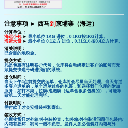
注意事项 ► 西马
到
柬埔寨（海运）
计算单位 ：
海运小包
►
最小单位 1KG 进位，0.1KG按1KG计算。
海运大货
►
最小单位 0.1立方 进位，0.31立方按0.4立方计算。
清关说明：
已含目的地税金。
提交方式 ：
凡是包裹有注明客户代号，仓库将自动绑定进客户的账号而无
须提交快递号码进我们的系统。
出仓时间 ：
当天下午4点前提交的运单，仓库将会尽量当天处理。当天有过
多客户运单的，单个运单过多的包裹，和选择我们仓库的附加
服务，如打木架，拉膜/泡泡膜（运单含很多包裹的），可能导
致第二天才能处理完毕。
付款时间：
需付款了才会安排装柜和寄出。
签收方式 ：
仓库收货只对外箱/外包装检查，如外箱/外包装没问题但包装内/
内箱有损坏，我司一概不负责。发件人务必包装好内箱与外