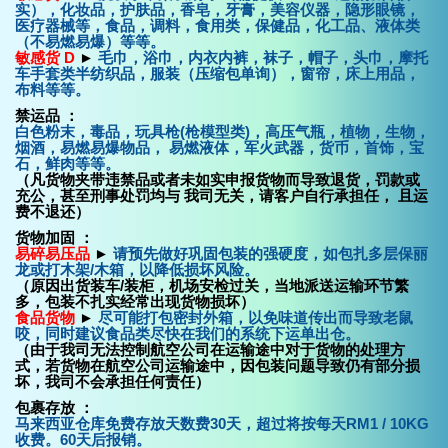
实），化妆品，护肤品，香皂，牙膏，美容仪器，隐形眼镜，
医疗器械等，食品，调料，食用类，保健品，化工品、液体类
（不易燃易爆）等等。
敏感货 D
►
毛巾，浴巾，内衣内裤，袜子，帽子，头巾，摩托
车手套类半纺织品，服装（压缩包单询），窗帘，床上用品，
布料等等。
禁运品
：
白色粉末，毒品，玩具枪(枪模型类)，高压气瓶，植物，生物，
烟酒，易燃易爆物品， 易燃液体，军火武器，货币，首饰，宝
石，鲜肉等等。
（凡货物夹带违禁品或者未如实申报货物而导致退货，罚款或
充公，甚至刑事处罚均与 我司无关，请客户自行承担任， 且运
费不退还）
货物加固 ：
易碎易压品
►
请预先做好巩固包装的强硬度，如包扎多层保丽
龙或打木架/木箱，以降低损坏风险。
（原因出货装车/装柜，机场安检过关，当地派送运输环节繁
多，包装不扎实经常出现货物损坏）
食品货物
►
尽可能打包密封外箱，以免味道传出而导致老鼠
咬，同时建议食品类尽快在我们的系统下运单出仓。
（由于我司无法控制航空公司在运输途中对于货物的处理方
式，若货物在航空公司运输途中，因包装问题导致仍有部分损
坏，我司不会承担任何责任）
包裹存放 ：
马来西亚仓库免费存放天数费30天，超过将按每天RM1 / 10KG
收费。60天后报销。