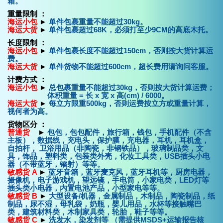
箱。
重量限制 ：
海运小包
►
单件包裹重量不能超过30kg。
海运大货
►
单件包裹超过68K，必须打至少9CM的高底木托。
长度限制 ：
海运小包
►
单件包裹长度不能超过150cm，否则按大货计算运
费。
海运大货
►
单件货物不能超过600cm，超长费用请询问客服。
计费方式 ：
海运小包
►
总包裹重量不能超过30kg，否则按大货计算运费；
体积重量 = 长 x 宽 x 高(cm) / 6000。
海运大货
►
每立方限重500kg，否则运费按立方或重量计算，
视何者为高。
货物区分 ：
普通货
►
包包，包包配件，旅行箱，钱包，手机配件（不含
主板），数据线，充电头，保护膜，充电器，耳机，耳机盒，
自拍杆， 卫浴用品（非陶瓷，非钢铁品），玻璃制品类，文
具，饰品，塑料类，包装类外壳，化妆工具类，USB插头小电
器（不带蓝牙，镭射）等等。
敏感货 A
►
蓝牙音箱，蓝牙麦克风，蓝牙耳机等，厨房电器，
摄像机，电子游戏机，望远镜，手电筒，小家电类，LED灯等
插头类小电器，内置电池产品，小型家电等等。
敏感货 B
►
大型设备/机器，金属制品，木制品，陶瓷制品，纸
制品，尿不湿，母乳袋，奶瓶，婴儿用品，水杯等接触嘴巴
类，建筑材料类，木制家具类，轮胎，鞋子等等。
敏感货 C
►
洗发水，染发剂等 （需提供MSDS+运输报告核