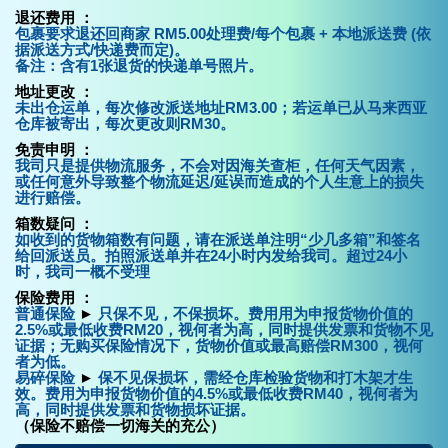
退还费用 ：
包裹要求退还回商家 RM5.00处理费/每个包裹 + 本地派送费 (依
据派送方式/快递费而定)。
备注：含有1张退货的快递单号照片。
地址更改 ：
未出仓运单，每次修改派送地址RM3.00；若运单已从马来西亚
仓库被寄出，每次更改则RM30。
免责申明 ：
我司只是提供物流服务，不会对因海关查柜，任何天气因素，
或任何意外导致整个物流延迟/延误而造成的个人生意上的损失
进行赔偿。
箱数疑问 ：
如收到的货物箱数有问题，请在派送单注明“少几多箱”和签名
给回派送员。拍照派送单并在24小时内发给我司。超过24小
时，我司一概不受理
保险费用 ：
普通保险
►
只保不见，不保损坏。费用用为申报货物价值的
2.5%或最低收费RM20，视何者为高，同时提供发票和货物不见
证据；无购买保险情况下，货物价值或最高赔偿RM300，视何
者为低。
易碎保险
►
保不见保损坏，需经仓库检验货物和打木架才生
效。费用为申报货物价值的4.5%或最低收费RM40，视何者为
高，同时提供发票和货物损坏证据。
（保险不赔偿一切海关的充公）