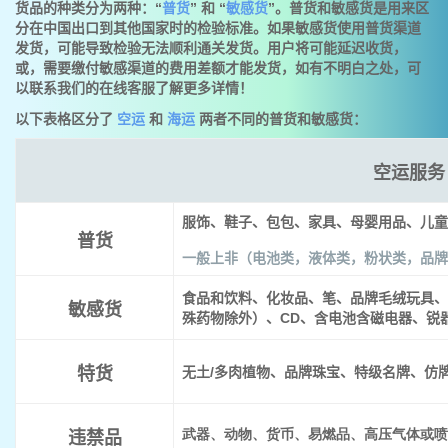
货品的种类分为两种：“
普货
” 和 “
敏感货
”。普货和敏感货是用来区
分在中国出口到其他国家时的检验标准。如果敏感货使用普货渠道
发货，可能导致检验无法顺利通关发货。用户将可能延迟收货，
或，需要缴付敏感渠道的费用差额才能发货，如有不明白之处，可
以联系我们的在线客服了解更多详情！
以下表格区分了
空运
和
海运
两者不同的普货和敏感货：
空运服务
服饰、鞋子、包包、家具、母婴用品、儿童
普货
一般上非（电池类，液体类，粉状类，品牌
食品和饮料、化妆品、笔、品牌毛绒玩具、
敏感货
殊药物除外）、CD、含电池含磁电器、锐
特货
无土/多肉植物、品牌珠宝、特级名牌、仿
武器、动物、货币、易燃品、高压气体或喷
违禁品