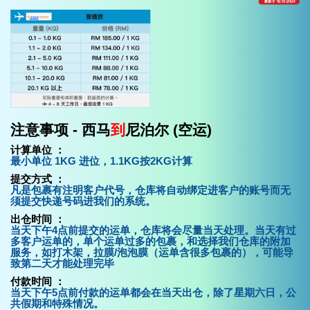
注意事项 - 西马
到
尼泊尔 (空运)
计算单位 ：
最小单位 1KG 进位，1.1KG按2KG计算
提交方式 ：
凡是包裹有注明客户代号，仓库将自动绑定进客户的账号而无
须提交快递号码进我们的系统。
出仓时间 ：
当天下午4点前提交的运单，仓库将会尽量当天处理。当天有过
多客户运单的，单个运单过多的包裹，和选择我们仓库的附加
服务，如打木架，拉膜/泡泡膜（运单含很多包裹的），可能导
致第二天才能处理完毕
付款时间 ：
当天下午5点前付款的运单都会在当天出仓，除了星期六日，公
共假期和特殊情况。