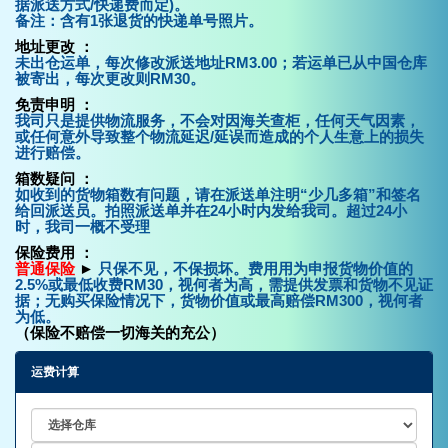
据派送方式/快递费而定)。
备注：含有1张退货的快递单号照片。
地址更改 ：
未出仓运单，每次修改派送地址RM3.00；若运单已从中国仓库
被寄出，每次更改则RM30。
免责申明 ：
我司只是提供物流服务，不会对因海关查柜，任何天气因素，
或任何意外导致整个物流延迟/延误而造成的个人生意上的损失
进行赔偿。
箱数疑问 ：
如收到的货物箱数有问题，请在派送单注明“少几多箱”和签名
给回派送员。拍照派送单并在24小时内发给我司。超过24小
时，我司一概不受理
保险费用 ：
普通保险
►
只保不见，不保损坏。费用用为申报货物价值的
2.5%或最低收费RM30，视何者为高，需提供发票和货物不见证
据；无购买保险情况下，货物价值或最高赔偿RM300，视何者
为低。
（保险不赔偿一切海关的充公）
运费计算