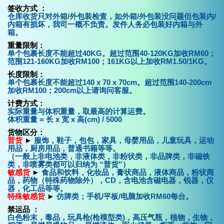
签收方式 ：
仓库收货只对外箱/外包装检查，如外箱/外包装没问题但包装内/
内箱有损坏，我司一概不负责。发件人务必包装好内箱与外
箱。
重量限制：
单个包裹长度不能超过40KG。超过范围40-120KG加收RM60；
范围121-160KG加收RM100；161KG以上加收RM1.50/1KG。
长度限制：
单个包裹长度不能超过140 x 70 x 70cm。超过范围140-200cm
加收RM100；200cm以上请询问客服。
计费方式：
实际重量与体积重量，取最高的计算运费。
体积重量 = 长 x 宽 x 高(cm) / 5000
货物区分：
普货
►
服饰，鞋子，包包，家具，母婴用品，儿童玩具，运动
用品，厨房用品，普通书籍等等。
（一般上非电池类，非液体类，非粉状类，非品牌类，非磁铁
类，非喷雾类都可以归纳为 “普货”）
敏感货
►
食品和饮料，化妆品，膏状商品，液体商品，粉状商
品，药物（特殊药物除外），CD，含电池含磁电器，锐器，仪
器，化工品等等。
特殊敏感货
►
仿牌类；手机/平板/电脑加收RM60每台。
禁运品
：
白色粉末，毒品，玩具枪(枪模型类)，高压气瓶，植物，生物，