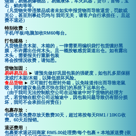
烟酒，易燃易爆物品， 易燃液体，军火武器，货币，首饰，宝
石，鲜肉等等。
（
凡货物夹带违禁品或者未如实申报货物而导致退货，罚款或
充公，甚至刑事处罚均与 我司无关，请客户自行承担任， 且运
费不退还
）
特别收费 ：
手机/平板/电脑加收RM60每台。
打包规格 ：
凡货物是含木架、木箱的，一律需要用编织袋打包货缠好黑
膜，不许露出任何木头。且一概按敏感货渠道出仓。如有露出
木头，需要报关行重新包装
将会按情况收费，请知悉。
货物加固 ：
易碎易压品
►
请预先做好巩固包装的强硬度，如包扎多层保丽
龙或打木架/木箱，以降低损坏风险。
食品货物
►
尽可能打包密封外箱，以免味道传出而导致老鼠
咬，同时建议食品类尽快在我们的系统下运单出仓。
（由于我司无法控制航空公司在运输途中对于货物的处理方
式，若货物在航空公司运输途中，因包装问题导致仍有部分损
坏，我司不会承担任何责任）
包裹存放 ：
中国仓库免费存放天数费30天，超过将按每天RM1 / 10KG收
费。60天后报销。
退还费用 ：
包裹要求退还回商家 RM5.00处理费/每个包裹 + 本地派送费 (依