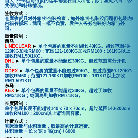
当天下午5点前付款的运单都会在当天出仓，除了星期六日，公
共假期和特殊情况。
签收方式 ：
仓库收货只对外箱/外包装检查，如外箱/外包装没问题但包装内/
内箱有损坏，我司一概不负责。发件人务必包装好内箱与外
箱。
重量限制 ：
西马
LINECLEAR
►
单个包裹的重量不能超过40KG。超过范围40-
120KG加收RM60；范围121-160KG加收RM100；161KG以上
加收RM1.50/1KG。
DHL
►
单个包裹的重量不能超过30KG。超过范围需分开包
装。
GDEX
►
单个包裹的重量不能超过60KG。超过范围60-120KG
加收RM60；范围121-160KG加收RM100；161KG以上加收
RM1.50/1KG
东马
KEX
►
单个包裹的重量不能超过30KG。超过了加收
RM3/1KG；纳闽岛则加收RM7/1KG。
长度限制 ：
单个包裹长度不能超过140 x 70 x 70cm。超过范围140-200cm
加收RM100；200cm以上请询问客服。
计费方式 ：
实际重量与体积重量，取最高的计算运费。
体积重量 = 长 x 宽 x 高(cm) / 6000