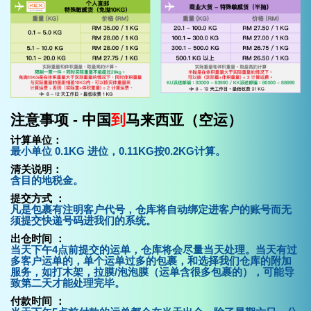
注意事项 - 中国
到
马来西亚（空运）
计算单位：
最小单位 0.1KG 进位，0.11KG按0.2KG计算
。
清关说明：
含目的地税金。
提交方式 ：
凡是包裹有注明客户代号，仓库将自动绑定进客户的账号而无
须提交快递号码进我们的系统。
出仓时间 ：
当天下午4点前提交的运单，仓库将会尽量当天处理。当天有过
多客户运单的，单个运单过多的包裹，和选择我们仓库的附加
服务，如打木架，拉膜/泡泡膜（运单含很多包裹的），可能导
致第二天才能处理完毕。
付款时间 ：