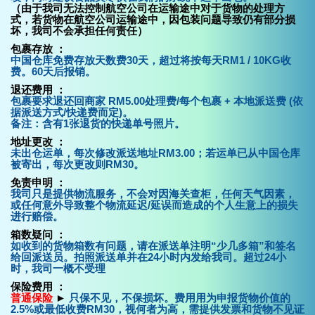
（由于我司无法控制航空公司在运输途中对于货物的处理方
式，若货物在航空公司运输途中，因包装问题导致仍有部分损
坏，我司不会承担任何责任）
包裹存放 ：
中国仓库免费存放天数费30天，超过将按每天RM1 / 10KG收
费。60天后报销。
退还费用 ：
包裹要求退还回商家 RM5.00处理费/每个包裹 + 本地派送费 (依
据派送方式/快递费而定)。
备注：含有1张退货的快递单号照片。
地址更改 ：
未出仓运单，每次修改派送地址RM3.00；若运单已从中国仓库
被寄出，每次更改则RM30。
免责申明 ：
我司只是提供物流服务，不会对因海关查柜，任何天气因素，
或任何意外导致整个物流延迟/延误而造成的个人生意上的损失
进行赔偿。
箱数疑问 ：
如收到的货物箱数有问题，请在派送单注明“少几多箱”和签名
给回派送员。拍照派送单并在24小时内发给我司。超过24小
时，我司一概不受理
保险费用 ：
普通保险
►
只保不见，不保损坏。费用用为申报货物价值的
2.5%或最低收费RM30，视何者为高，需提供发票和货物不见证