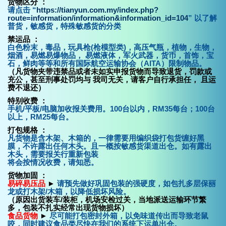
货物区分 ：
请点击 “
https://tianyun.com.my/index.php?
route=information/information&information_id=104
” 以了解
普货，敏感货，特殊敏感货的分类
禁运品
：
白色粉末，毒品，玩具枪(枪模型类)，高压气瓶，植物，生物，
烟酒，易燃易爆物品， 易燃液体，军火武器，货币，首饰，宝
石，鲜肉等等和所有国际航空运输协会（AITA）限制物品。
（
凡货物夹带违禁品或者未如实申报货物而导致退货，罚款或
充公，甚至刑事处罚均与 我司无关，请客户自行承担任， 且运
费不退还
）
特别收费 ：
手机/平板/电脑加收报关费用。100台以内，RM35每台；100台
以上，RM25每台。
打包规格 ：
凡货物是含木架、木箱的，一律需要用编织袋打包货缠好黑
膜，不许露出任何木头。且一概按敏感货渠道出仓。如有露出
木头，需要报关行重新包装
将会按情况收费，请知悉。
货物加固 ：
易碎易压品
►
请预先做好巩固包装的强硬度，如包扎多层保丽
龙或打木架/木箱，以降低损坏风险。
（原因出货装车/装柜，机场安检过关，当地派送运输环节繁
多，包装不扎实经常出现货物损坏）
食品货物
►
尽可能打包密封外箱，以免味道传出而导致老鼠
咬，同时建议食品类尽快在我们的系统下运单出仓。