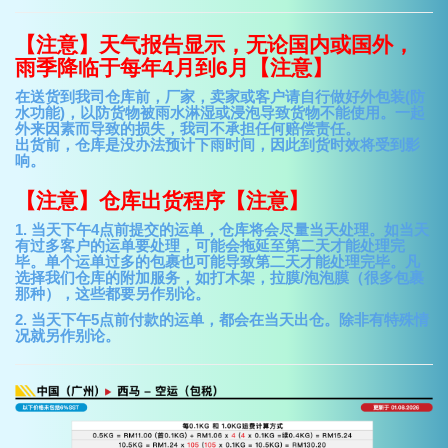
【注意】天气报告显示，无论国内或国外，
雨季降临于每年4月到6月【注意】
在送货到我司仓库前，厂家，卖家或客户请自行做好外包装(防
水功能)，以防货物被雨水淋湿或浸泡导致货物不能使用。一起
外来因素而导致的损失，我司不承担任何赔偿责任。
出货前，仓库是没办法预计下雨时间，因此到货时效将受到影
响。
【注意】仓库出货程序【注意】
1. 当天下午4点前提交的运单，仓库将会尽量当天处理。如当天
有过多客户的运单要处理，可能会拖延至第二天才能处理完
毕。单个运单过多的包裹也可能导致第二天才能处理完毕。凡
选择我们仓库的附加服务，如打木架，拉膜/泡泡膜（很多包裹
那种），这些都要另作别论。
2. 当天下午5点前付款的运单，都会在当天出仓。除非有特殊情
况就另作别论。